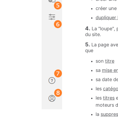
créer une 
dupliquer 
4.
La "loupe",
du site.
5.
La page avec
que
son
titre
sa
mise en
sa date de
les
catégo
les
titres
e
moteurs d
la
suppres