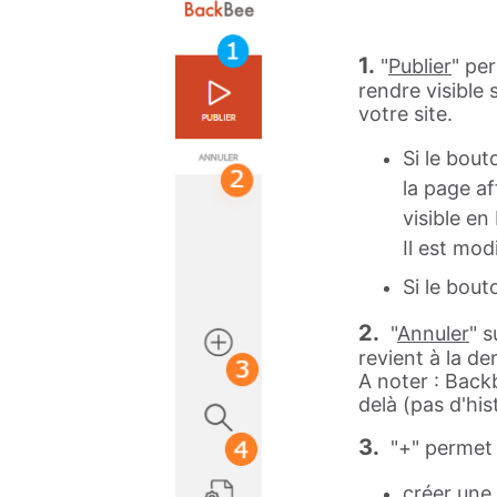
1.
"
Publier
" per
rendre visible 
votre site.
Si le bout
la page a
visible en
Il est modi
Si le bout
2.
"
Annuler
" 
revient à la de
A noter : Back
delà (pas d'his
3.
"+" permet
créer une