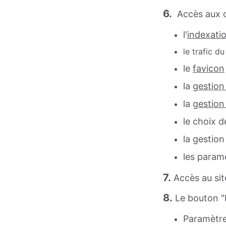
6.
Accès aux op
l'
indexati
le trafic du
le
favicon
la
gestion
la
gestion
le choix d
la gestio
les param
7.
Accès au si
8.
Le bouton 
Paramètrer